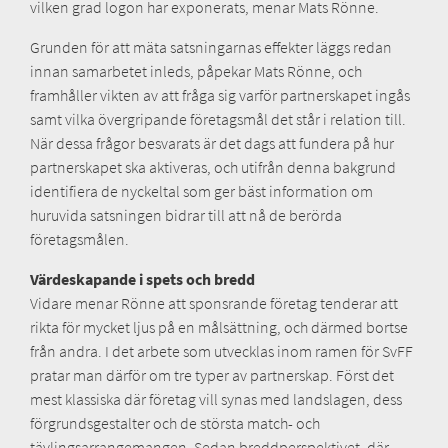
vilken grad logon har exponerats, menar Mats Rönne.
Grunden för att mäta satsningarnas effekter läggs redan
innan samarbetet inleds, påpekar Mats Rönne, och
framhåller vikten av att fråga sig varför partnerskapet ingås
samt vilka övergripande företagsmål det står i relation till.
När dessa frågor besvarats är det dags att fundera på hur
partnerskapet ska aktiveras, och utifrån denna bakgrund
identifiera de nyckeltal som ger bäst information om
huruvida satsningen bidrar till att nå de berörda
företagsmålen.
Värdeskapande i spets och bredd
Vidare menar Rönne att sponsrande företag tenderar att
rikta för mycket ljus på en målsättning, och därmed bortse
från andra. I det arbete som utvecklas inom ramen för SvFF
pratar man därför om tre typer av partnerskap. Först det
mest klassiska där företag vill synas med landslagen, dess
förgrundsgestalter och de största match- och
tävlingsarrangemangen. Sedan breddperspektivet, där