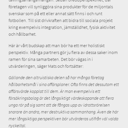
företagen vill synliggöra sina produkter för de miljontals
svenskar som på ett eller annat sätt finns i och runt
fotbollen. Till sist drivkraften att bidra till sociala projekt
kring exempelvis integration, jämställdhet, fysisk aktivitet
och hållbarhet.
Här är vårt budskap att man bör ha ett mer holistiskt
perspektiv. Många partners gör ju flera av dessa saker inom
ramen för sina samarbeten. Det bör vägas in i
utvärderingen, säger Mats och fortsätter:
Gällande den altruistiska delen så har många företag
hållbarhetsmål i sina affärsplaner. Ofta finns det dessutom ett
affärsvärde kopplat till dem. Är man exempelvis ett
försäkringsbolag är det långsiktigt värdeskapande att flera
unga rör på sig samt att de fångas upp av idrottsrörelsen
snarare än andra, mer destruktiva sammanhang. Även de här
mer långsiktiga perspektiven bör utvärderas utifrån väl valda
nyckeltal.