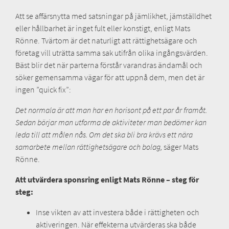
Att se affärsnytta med satsningar på jämlikhet, jämställdhet
eller hållbarhet är inget fult eller konstigt, enligt Mats
Rönne. Tvärtom är det naturligt att rättighetsägare och
företag vill uträtta samma sak utifrån olika ingångsvärden.
Bäst blir det när parterna förstår varandras ändamål och
söker gemensamma vägar för att uppnå dem, men det är
ingen ”quick fix”:
Det normala är att man har en horisont på ett par år framåt.
Sedan börjar man utforma de aktiviteter man bedömer kan
leda till att målen nås. Om det ska bli bra krävs ett nära
samarbete mellan rättighetsägare och bolag,
säger Mats
Rönne.
Att utvärdera sponsring enligt Mats Rönne – steg för
steg:
Inse vikten av att investera både i rättigheten och
aktiveringen. När effekterna utvärderas ska både