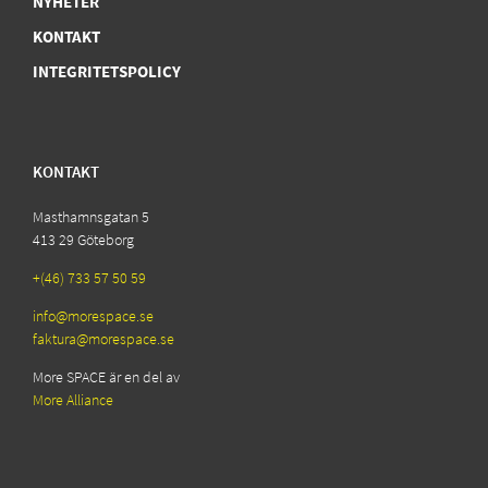
NYHETER
KONTAKT
INTEGRITETSPOLICY
KONTAKT
Masthamnsgatan 5
413 29 Göteborg
+(46) 733 57 50 59
info@morespace.se
faktura@morespace.se
More SPACE är en del av
More Alliance