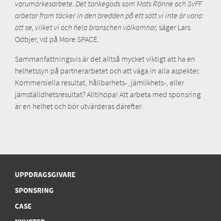
varumärkesarbete. Det tankegods som Mats Rönne och SvFF
arbetar fram täcker in den bredden på ett sätt vi inte är vana
att se, vilket vi och hela branschen välkomnar,
säger Lars
Odbjer, vd på More SPACE.
Sammanfattningsvis är det alltså mycket viktigt att ha en
helhetssyn på partnerarbetet och att väga in alla aspekter.
Kommersiella resultat, hållbarhets-, jämlikhets-, eller
jämställdhetsresultat? Alltihopa! Att arbeta med sponsring
är en helhet och bör utvärderas därefter.
UPPDRAGSGIVARE
SPONSRING
CASE