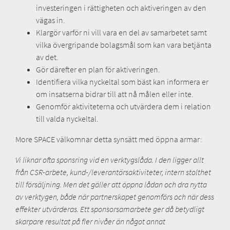
investeringen i rättigheten och aktiveringen av den
vägas in.
Klargör varför ni vill vara en del av samarbetet samt
vilka övergripande bolagsmål som kan vara betjänta
av det.
Gör därefter en plan för aktiveringen.
Identifiera vilka nyckeltal som bäst kan informera er
om insatserna bidrar till att nå målen eller inte.
Genomför aktiviteterna och utvärdera dem i relation
till valda nyckeltal.
More SPACE välkomnar detta synsätt med öppna armar:
Vi liknar ofta sponsring vid en verktygslåda. I den ligger allt
från CSR-arbete, kund-/leverantörsaktiviteter, intern stolthet
till försäljning. Men det gäller att öppna lådan och dra nytta
av verktygen, både när partnerskapet genomförs och när dess
effekter utvärderas. Ett sponsorsamarbete ger då betydligt
skarpare resultat på fler nivåer än något annat