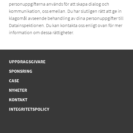
personuppgifterna används för att skapa dialog och
kommunikation, oss emellan. Du har slutligen rätt att ge in
klagomål avseende behandling av dina personuppgifter till
Datainspektionen. Du kan kontakta oss enligt ovan för mer
information om dessa rättigheter.
UPPDRAGSGIVARE
SPONSRING
CASE
NYHETER
KONTAKT
INTEGRITETSPOLICY