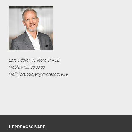
Lars Odbjer, VD More SPACE
Mobil: 0733-20 99 00
Mail:
lars.odbjer@morespace.se
UPPDRAGSGIVARE