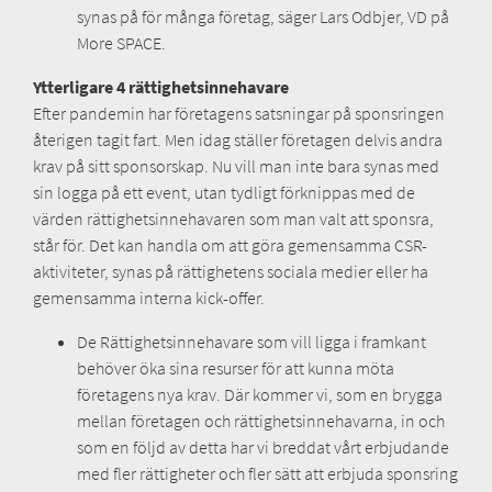
synas på för många företag, säger Lars Odbjer, VD på
More SPACE.
Ytterligare 4 rättighetsinnehavare
Efter pandemin har företagens satsningar på sponsringen
återigen tagit fart. Men idag ställer företagen delvis andra
krav på sitt sponsorskap. Nu vill man inte bara synas med
sin logga på ett event, utan tydligt förknippas med de
värden rättighetsinnehavaren som man valt att sponsra,
står för. Det kan handla om att göra gemensamma CSR-
aktiviteter, synas på rättighetens sociala medier eller ha
gemensamma interna kick-offer.
De Rättighetsinnehavare som vill ligga i framkant
behöver öka sina resurser för att kunna möta
företagens nya krav. Där kommer vi, som en brygga
mellan företagen och rättighetsinnehavarna, in och
som en följd av detta har vi breddat vårt erbjudande
med fler rättigheter och fler sätt att erbjuda sponsring