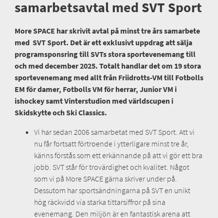
samarbetsavtal med SVT Sport
More SPACE har skrivit avtal på minst tre års samarbete
med SVT Sport. Det är ett exklusivt uppdrag att sälja
programsponsring till SVTs stora sportevenemang till
och med december 2025. Totalt handlar det om 19 stora
sportevenemang med allt från Friidrotts-VM till Fotbolls
EM för damer, Fotbolls VM för herrar, Junior VM i
ishockey samt Vinterstudion med världscupen i
Skidskytte och Ski Classics.
Vi har sedan 2006 samarbetat med SVT Sport. Att vi
nu får fortsatt förtroende i ytterligare minst tre år,
känns förstås som ett erkännande på att vi gör ett bra
jobb. SVT står för trovärdighet och kvalitet. Något
som vi på More SPACE gärna skriver under på.
Dessutom har sportsändningarna på SVT en unikt
hög räckvidd via starka tittarsiffror på sina
evenemang. Den miljön är en fantastisk arena att