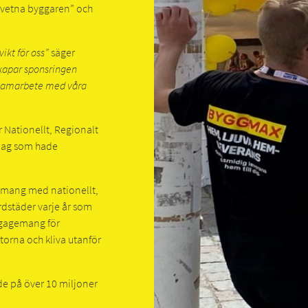
dvetna byggaren” och
ikt för oss”
säger
kapar sponsringen
i samarbete med våra
r Nationellt, Regionalt
slag som hade
enemang med nationellt,
rdstäder varje år som
ngagemang för
orna och kliva utanför
de på över 10 miljoner