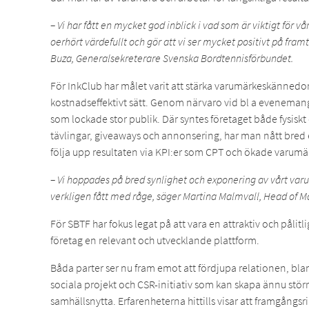
– Vi har fått en mycket god inblick i vad som är viktigt för vår
oerhört värdefullt och gör att vi ser mycket positivt på fra
Buza, Generalsekreterare Svenska Bordtennisförbundet.
För InkClub har målet varit att stärka varumärkeskänned
kostnadseffektivt sätt. Genom närvaro vid bl a eveneman
som lockade stor publik. Där syntes företaget både fysiskt
tävlingar, giveaways och annonsering, har man nått bred
följa upp resultaten via KPI:er som CPT och ökade varumä
– Vi hoppades på bred synlighet och exponering av vårt varu
verkligen fått med råge, säger Martina Malmvall, Head of M
För SBTF har fokus legat på att vara en attraktiv och pålit
företag en relevant och utvecklande plattform.
Båda parter ser nu fram emot att fördjupa relationen, b
sociala projekt och CSR-initiativ som kan skapa ännu st
samhällsnytta. Erfarenheterna hittills visar att framgångsr