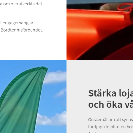
rata om och utveckla det
kt engagemang är
a Bordtennisförbundet.
Stärka loj
och öka v
Önskemål om att synas
fördjupa lojaliteten h