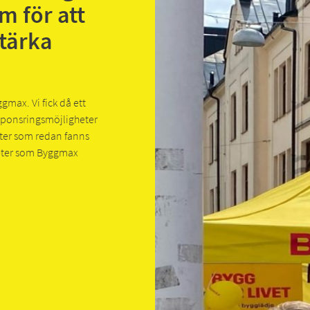
m för att
tärka
gmax. Vi fick då ett
ponsringsmöjligheter
ter som redan fanns
heter som Byggmax