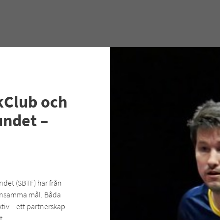
kClub och
undet –
det (SBTF) har från
mensamma mål. Båda
ktiv – ett partnerskap
t.