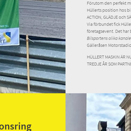
Förutom den perfekt ma
Hüllerts position hos b
ACTION, GLÄDJE och S
Via förbundet fick Hülle
företagsevent. Det har 
Bilsportens olika kanale
Gälleråsen Motorstadi
HÜLLERT MASKIN ÄR N
TREDJE ÅR SOM PARTN
ponsring