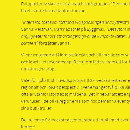
Rättigheterna skulle också matcha målgruppen ”Den me
ha ett större fokus utanför storstad.
”Intern stolthet som förstärks via sponsringen är av yttersta v
Sanna Westman, Marknadschef på Byggmax.
”Dessutom s
möjligheter för oss att arrangera givande kundaktiviteter 
partners”
fortsätter Sanna.
Vi presenterade ett Nordiskt förslag och ett förslag som va
och lokalt i ett evenemang. Dessutom lade vi fram ett för
inriktningen skog.
Valet föll på att bli huvudsponsor till SM-veckan, ett ev
regionalt och lokalt perspektiv. Evenemanget två olika vä
ofta är utanför storstadsområdena. Det innebär att ett e
varuhusen i de olika regionerna som fick bemanna eventyt
sina butiksroller
De tre första SM-veckorna genererade ett totalt medievär
kronor!