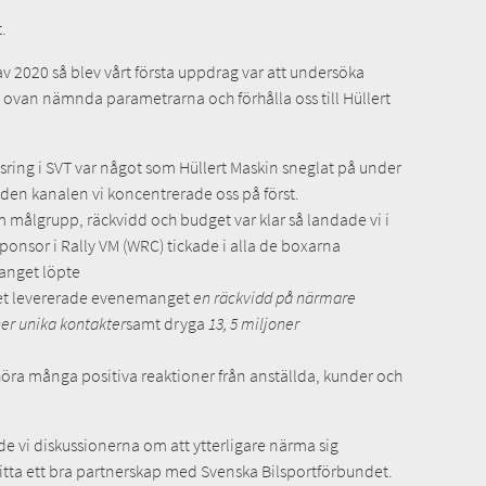
.
t av 2020 så blev vårt första uppdrag var att undersöka
ovan nämnda parametrarna och förhålla oss till Hüllert
ing i SVT var något som Hüllert Maskin sneglat på under
t den kanalen vi koncentrerade oss på först.
målgrupp, räckvidd och budget var klar så landade vi i
onsor i Rally VM (WRC) tickade i alla de boxarna
anget löpte
året levererade evenemanget
en räckvidd på närmare
ner unika
kontakter
samt dryga
13, 5 miljoner
 höra många positiva reaktioner från anställda, kunder och
e vi diskussionerna om att ytterligare närma sig
itta ett bra partnerskap med Svenska Bilsportförbundet.