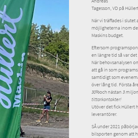
Andreas
Tagesson, VD på Hüllert
När vi träffades i slute
möjligheterna inom de 
Maskins budget.
Eftersom programsponsr
en längre tid så var de
När behovsanalysen om 
att gå in som programsp
samtidigt som evenem
över lång tid. Första 
30%
och nästan
3 miljo
tittarkontakter!
Utöver det fick Hüllert
leverantörer.
SÅ under 2021 påbörjad
bilsporten genom att h