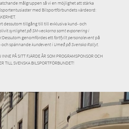
tchande målgruppen så vi en möjlighet att stärka
ilsportentusiaster med Bilsportförbundets värdeord:
ÄKERHET.
rt dessutom tillgång till till exklusiva kund- och
blivit
synlighet på SM-veckorna samt exponering i
r.
Dessutom genomfördes ett
fartfyllt personalevent
på
o och spännande
kundevent i Umeå på Svenska Rallyt
.
U INNE PÅ SITT FJÄRDE ÅR SOM PROGRAMSPONSOR OCH
ER TILL SVENSKA BILSPORTFÖRBUNDET!