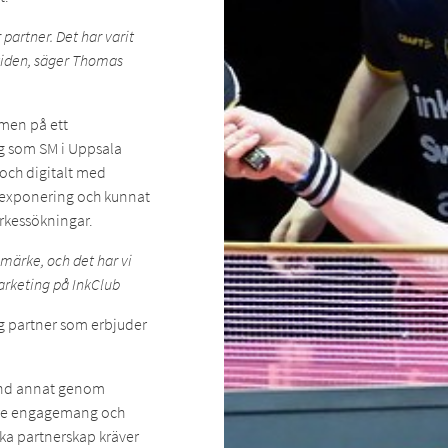
 partner. Det har varit
mtiden, säger Thomas
omen på ett
g som SM i Uppsala
 och digitalt med
 exponering och kunnat
rkessökningar.
märke, och det har vi
arketing på InkClub
lig partner som erbjuder
land annat genom
örre engagemang och
ika partnerskap kräver