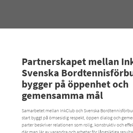
Partnerskapet mellan In
Svenska Bordtennisförb
bygger på öppenhet och
gemensamma mål
Samarbetet mellan InkClub och Svenska Bordtennisförbun
start byggt på ömsesidig respekt, öppen dialog och ge
parter beskriver relationen som rolig, konstruktiv och effe
där man lär av varandra och arbetar för långsiktiga resulta