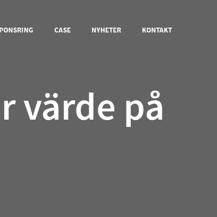
PONSRING
CASE
NYHETER
KONTAKT
r värde på