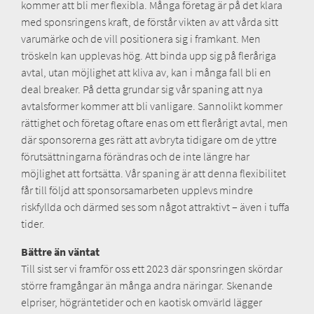
kommer att bli mer flexibla. Många företag är på det klara
med sponsringens kraft, de förstår vikten av att vårda sitt
varumärke och de vill positionera sig i framkant. Men
tröskeln kan upplevas hög. Att binda upp sig på fleråriga
avtal, utan möjlighet att kliva av, kan i många fall bli en
deal breaker. På detta grundar sig vår spaning att nya
avtalsformer kommer att bli vanligare. Sannolikt kommer
rättighet och företag oftare enas om ett flerårigt avtal, men
där sponsorerna ges rätt att avbryta tidigare om de yttre
förutsättningarna förändras och de inte längre har
möjlighet att fortsätta. Vår spaning är att denna flexibilitet
får till följd att sponsorsamarbeten upplevs mindre
riskfyllda och därmed ses som något attraktivt – även i tuffa
tider.
Bättre än väntat
Till sist ser vi framför oss ett 2023 där sponsringen skördar
större framgångar än många andra näringar. Skenande
elpriser, högräntetider och en kaotisk omvärld lägger