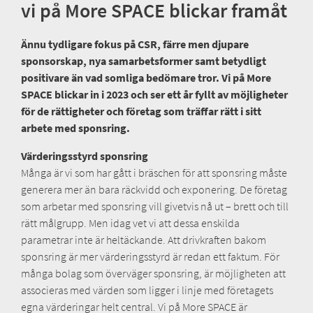
vi på More SPACE blickar framåt
Ännu tydligare fokus på CSR, färre men djupare
sponsorskap, nya samarbetsformer samt betydligt
positivare än vad somliga bedömare tror. Vi på More
SPACE blickar in i 2023 och ser ett år fyllt av möjligheter
för de rättigheter och företag som träffar rätt i sitt
arbete med sponsring.
Värderingsstyrd sponsring
Många är vi som har gått i bräschen för att sponsring måste
generera mer än bara räckvidd och exponering. De företag
som arbetar med sponsring vill givetvis nå ut – brett och till
rätt målgrupp. Men idag vet vi att dessa enskilda
parametrar inte är heltäckande. Att drivkraften bakom
sponsring är mer värderingsstyrd är redan ett faktum. För
många bolag som överväger sponsring, är möjligheten att
associeras med värden som ligger i linje med företagets
egna värderingar helt central. Vi på More SPACE är