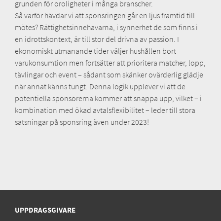
grunden för oroligheter i många branscher.
Så varför hävdar vi att sponsringen går en ljus framtid till
mötes? Rättighetsinnehavarna, i synnerhet de som finns i
en idrottskontext, är till stor del drivna av passion. I
ekonomiskt utmanande tider väljer hushållen bort
varukonsumtion men fortsätter att prioritera matcher, lopp,
tävlingar och event – sådant som skänker ovärderlig glädje
när annat känns tungt. Denna logik upplever vi att de
potentiella sponsorerna kommer att snappa upp, vilket – i
kombination med ökad avtalsflexibilitet – leder till stora
satsningar på sponsring även under 2023!
UPPDRAGSGIVARE