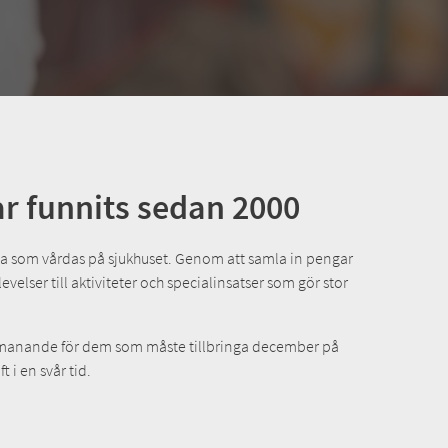
ar funnits sedan 2000
nga som vårdas på sjukhuset. Genom att samla in pengar
velser till aktiviteter och specialinsatser som gör stor
a utmanande för dem som måste tillbringa december på
 i en svår tid.