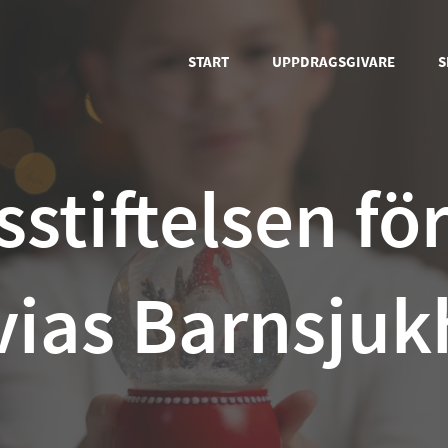
START
UPPDRAGSGIVARE
S
stiftelsen fö
vias Barnsju