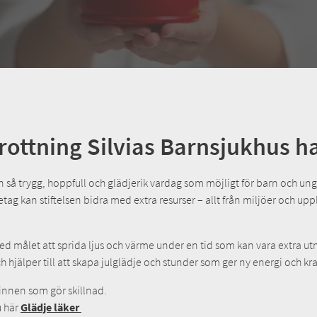
Drottning Silvias Barnsjukhus h
n så trygg, hoppfull och glädjerik vardag som möjligt för barn och u
g kan stiftelsen bidra med extra resurser – allt från miljöer och upple
 med målet att sprida ljus och värme under en tid som kan vara extr
h hjälper till att skapa julglädje och stunder som ger ny energi och kraft
minnen som gör skillnad.
u här
Glädje läker