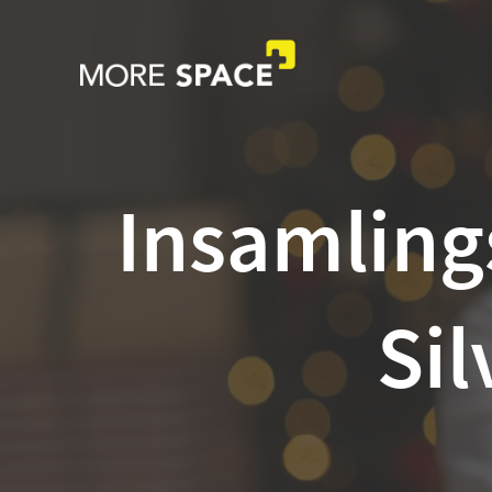
Insamlings
Sil