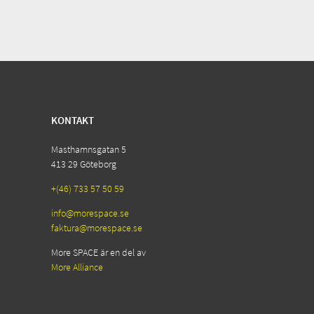
KONTAKT
Masthamnsgatan 5
413 29 Göteborg
+(46) 733 57 50 59
info@morespace.se
faktura@morespace.se
More SPACE är en del av
More Alliance