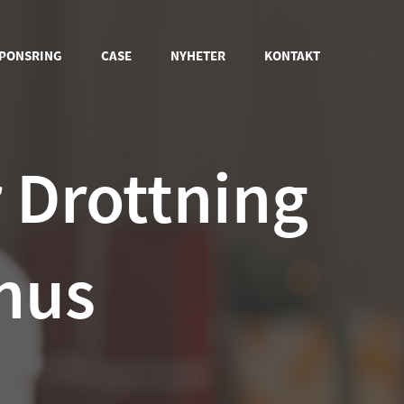
PONSRING
CASE
NYHETER
KONTAKT
r Drottning
khus